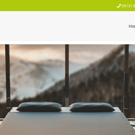
09131 
Ho