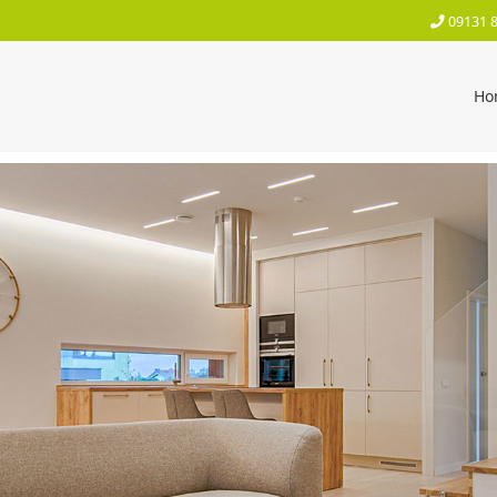
09131 
Ho