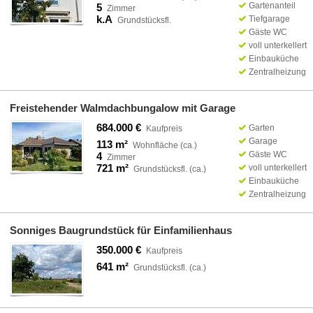
Gartenanteil
5
Zimmer
k.A
Tiefgarage
Grundstücksfl.
Gäste WC
voll unterkellert
Einbauküche
Zentralheizung
Freistehender Walmdachbungalow mit Garage
684.000 €
Garten
Kaufpreis
Garage
113 m²
Wohnfläche (ca.)
Gäste WC
4
Zimmer
721 m²
voll unterkellert
Grundstücksfl. (ca.)
Einbauküche
Zentralheizung
Sonniges Baugrundstück für Einfamilienhaus
350.000 €
Kaufpreis
641 m²
Grundstücksfl. (ca.)